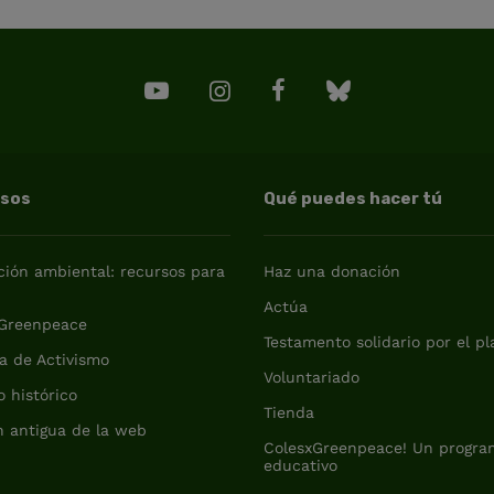
rsos
Qué puedes hacer tú
ión ambiental: recursos para
Haz una donación
a
Actúa
 Greenpeace
Testamento solidario por el p
a de Activismo
Voluntariado
o histórico
Tienda
n antigua de la web
ColesxGreenpeace! Un progra
educativo