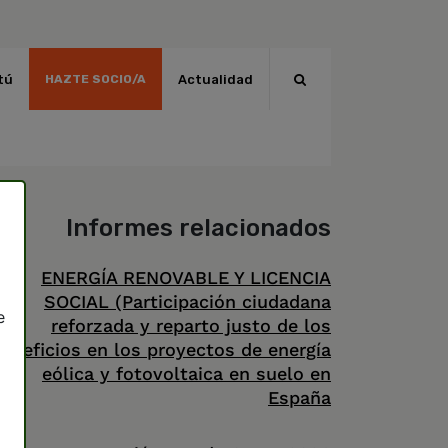
tú
Actualidad
HAZTE SOCIO/A
Informes relacionados
ENERGÍA RENOVABLE Y LICENCIA
SOCIAL (Participación ciudadana
e
reforzada y reparto justo de los
eneficios en los proyectos de energía
eólica y fotovoltaica en suelo en
España