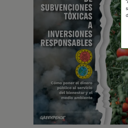
“
s
d