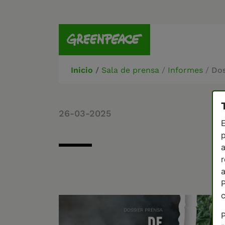
Inicio
/
Sala de prensa
/
Informes
/
Dos
26-03-2025
E
p
a
r
a
P
P