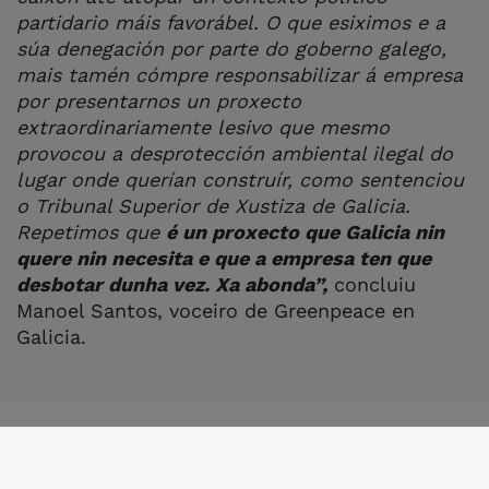
partidario máis favorábel. O que esiximos e a
súa denegación por parte do goberno galego,
mais tamén cómpre responsabilizar á empresa
por presentarnos un proxecto
extraordinariamente lesivo que mesmo
provocou a desprotección ambiental ilegal do
lugar onde querían construír, como sentenciou
o Tribunal Superior de Xustiza de Galicia.
Repetimos que
é un proxecto que Galicia nin
quere nin necesita e que a empresa ten que
desbotar dunha vez. Xa abonda”,
concluiu
Manoel Santos, voceiro de Greenpeace en
Galicia.