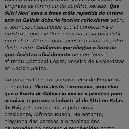
empresa as informou do conflito xerado.
Que
‘Altri Non’ sexa a frase máis repetida do último
ano en Galicia debería facelos reflexionar
sobre
a súa responsabilidade social corporativa e
prestixio, que cando menos no noso país está
polo chan. Non se pode acosar a todo un pobo
deste xeito.
Coidamos que chegou a hora de
que desistan oficialmente
de continuar”,
afirmou Cristóbal López, voceiro de Ecoloxistas
en Acción Galiza.
No pasado febreiro, a conselleira de Economía
e Industria,
María Jesús Lorenzana, anunciou
que a Xunta de Galicia ía iniciar o proceso para
arquivar o proxecto industrial de Altri en Palas
de Rei,
algo corroborado polo propio
presidente, Alfonso Rueda. No entanto,
ningunha das persoas e organizacións
personadas no proceso e recoñecidas como