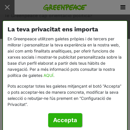
Inici
/
preguntes freqüents
/
Té Greenpeace cap orientació política?
La teva privacitat ens importa
En Greenpeace utilitzem galetes pròpies i de tercers per
Té Greenpeace cap orientació
millorar i personalitzar la teva experiència en la nostra web,
així com amb finalitats analítiques, per oferir funcions de
política?
xarxes socials i mostrar-te publicitat personalitzada sobre la
base d’un perfil elaborat a partir dels teus hàbits de
navegació. Per a més informació pots consultar la nostra
A Greenpeace no assumim cap altra posició
política de galetes
AQUÍ
.
política que no sigui la protecció del medi
ambient. Des de la fundació, en 1971,
Pots acceptar totes les galetes mitjançant el botó “Accepta”
Greenpeace manté una independència total de
o pots acceptar-les de manera concreta, modificar la seva
qualsevol afiliació política o d’interès
selecció o rebutjar-ne l’ús prement en “Configuració de
Privacitat”.
econòmic.
Accepta
< Torna