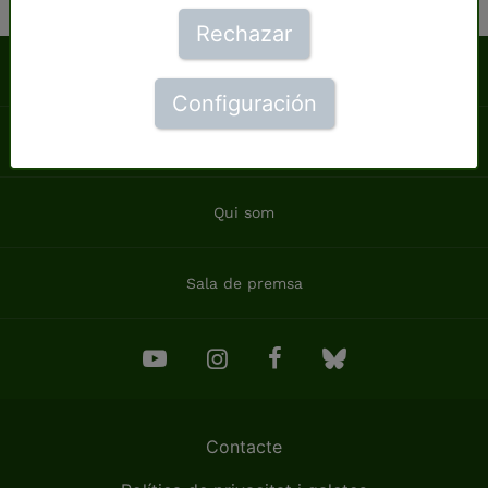
Rechazar
Què pots fer tu
Configuración
Notícies
Qui som
Sala de premsa
Contacte