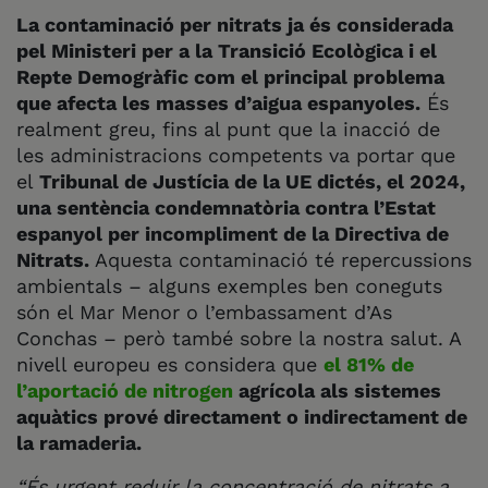
La contaminació per nitrats ja és considerada
pel Ministeri per a la Transició Ecològica i el
Repte Demogràfic com el principal problema
que afecta les masses d’aigua espanyoles.
És
realment greu, fins al punt que la inacció de
les administracions competents va portar que
el
Tribunal de Justícia de la UE dictés, el 2024,
una sentència condemnatòria contra l’Estat
espanyol per incompliment de la Directiva de
Nitrats.
Aquesta contaminació té repercussions
ambientals – alguns exemples ben coneguts
són el Mar Menor o l’embassament d’As
Conchas – però també sobre la nostra salut. A
nivell europeu es considera que
el 81% de
l’aportació de nitrogen
agrícola als sistemes
aquàtics prové directament o indirectament de
la ramaderia.
“És urgent reduir la concentració de nitrats a