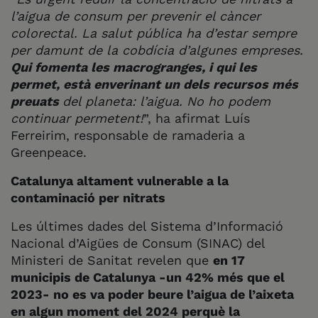
l’aigua de consum per prevenir el càncer
colorectal. La salut pública ha d’estar sempre
per damunt de la cobdícia d’algunes empreses.
Qui fomenta les macrogranges, i qui les
permet, està enverinant un dels recursos més
preuats
del planeta: l’aigua. No ho podem
continuar permetent!
”, ha afirmat Luís
Ferreirim, responsable de ramaderia a
Greenpeace.
Catalunya altament vulnerable a la
contaminació per nitrats
Les últimes dades del Sistema d’Informació
Nacional d’Aigües de Consum (SINAC) del
Ministeri de Sanitat revelen que
en 17
municipis de Catalunya -un 42% més que el
2023- no es va poder beure l’aigua de l’aixeta
en algun moment del 2024 perquè la