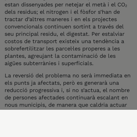
estan dissenyades per netejar el metà i el CO₂
dels residus; el nitrogen i el fòsfor s’han de
tractar d’altres maneres i en els projectes
convencionals continuen sortint a través del
seu principal residu, el digestat. Per estalviar
costos de transport existeix una tendència a
sobrefertilitzar les parcel·les properes a les
plantes, agreujant la contaminació de les
aigües subterrànies i superficials.
La reversió del problema no serà immediata en
els punts ja afectats, però es generarà una
reducció progressiva i, si no s’actua, el nombre
de persones afectades continuarà escalant en
nous municipis, de manera que caldria actuar
sense dilació.
“Continuar apostant pel model
agroindustrial només agreuja la contaminació
de l’aigua i augmenta la dependència exterior,
mentre que reduir la ramaderia intensiva i els