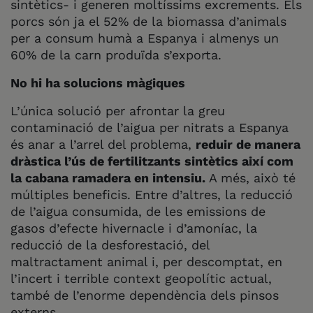
sintètics- i generen moltíssims excrements. Els
porcs són ja el 52% de la biomassa d’animals
per a consum humà a Espanya i almenys un
60% de la carn produïda s’exporta.
No hi ha solucions màgiques
L’única solució per afrontar la greu
contaminació de l’aigua per nitrats a Espanya
és anar a l’arrel del problema,
reduir de manera
dràstica l’ús de fertilitzants sintètics així com
la cabana ramadera en intensiu.
A més, això té
múltiples beneficis. Entre d’altres, la reducció
de l’aigua consumida, de les emissions de
gasos d’efecte hivernacle i d’amoníac, la
reducció de la desforestació, del
maltractament animal i, per descomptat, en
l’incert i terrible context geopolític actual,
també de l’enorme dependència dels pinsos
externs.