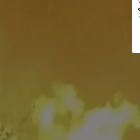
“
s
d