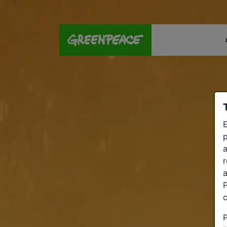
E
p
a
r
a
P
P