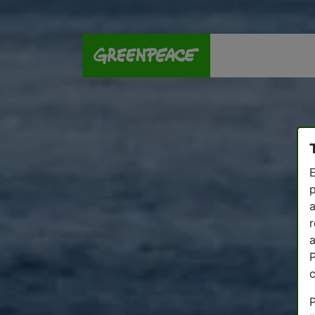
E
p
a
r
a
P
P