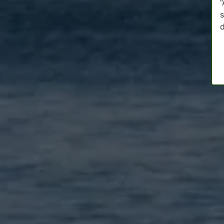
“
s
d