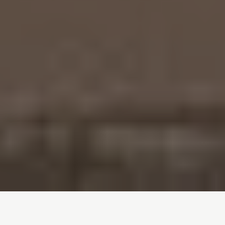
Inicio
/
En Profundidad
/
Repsol: energía y poder en juego