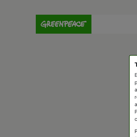
E
p
a
r
a
P
P