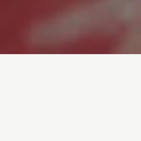
Inicio
/
Noticias
/
10 datos preocupantes sobre los efectos del
actual nivel de consumo de carne en nuestra
salud
Entrada de blog por
Luís Ferreirim
- 22-06-
2018