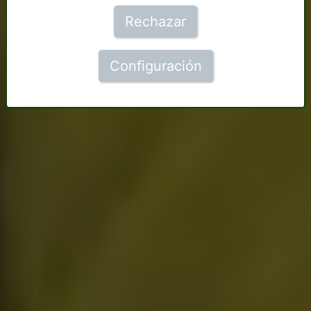
Rechazar
Configuración