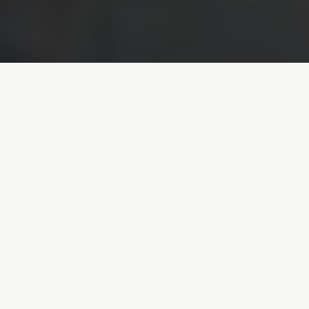
Inicio
/
Noticias
/
10 medidas (5 urgentes) para desenganchar a
Europa del petróleo
Entrada de blog por
Adrián Fernández Carrasco
- 27-04-2022
10 medidas (5 urgentes)
para desenganchar a