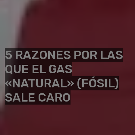
5 RAZONES POR LAS
QUE EL GAS
«NATURAL» (FÓSIL)
SALE CARO