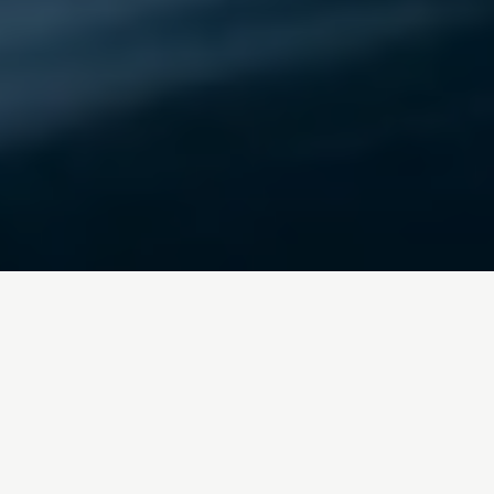
Inicio
/
Blog
ganaderia-
industrial