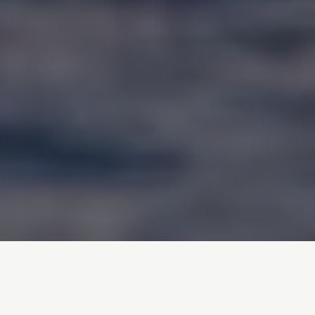
Inicio
/
Noticias
/
ACCIÓN
Bloqueamos la entrada a la planta
de Shell, una de las mayores refinerías