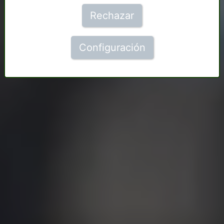
Rechazar
Configuración