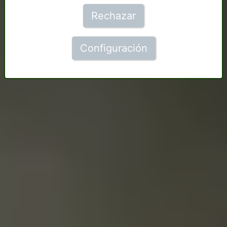
Rechazar
Configuración