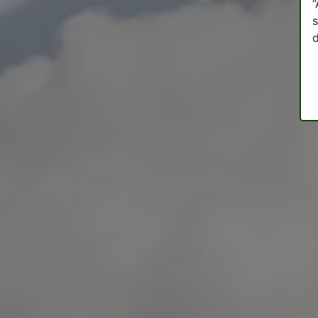
“
s
d