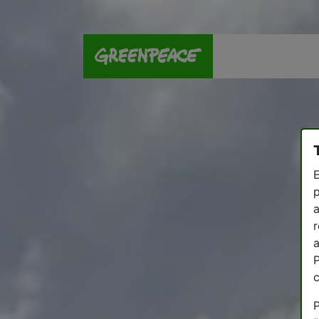
E
p
a
r
a
P
P