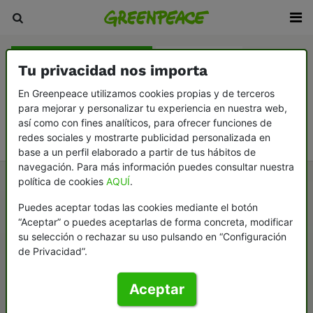
Firma nuestras peticiones
Consume mejor
Tu privacidad nos importa
Descarga nuestra guías
En Greenpeace utilizamos cookies propias y de terceros
para mejorar y personalizar tu experiencia en nuestra web,
Testamento solidario por el planeta
así como con fines analíticos, para ofrecer funciones de
Colabora con Greenpeace
redes sociales y mostrarte publicidad personalizada en
base a un perfil elaborado a partir de tus hábitos de
navegación. Para más información puedes consultar nuestra
política de cookies
AQUÍ
.
Puedes aceptar todas las cookies mediante el botón
“Aceptar” o puedes aceptarlas de forma concreta, modificar
su selección o rechazar su uso pulsando en “Configuración
de Privacidad”.
Aceptar