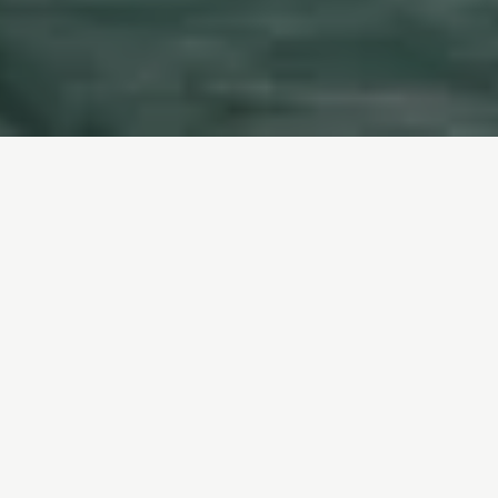
Inicio
/
Qué puedes hacer tú
/
Peticiones
Únete a Greenpeace y
lucha por los derechos
medioambientales
Firma nuestras peticiones. Tu firma es
fundamental para impulsar nuestras campañas a
favor del
medio ambiente
. Solo luchando de
forma unida podemos lograr un mundo más sano
y en paz, empujando a empresas y gobiernos a