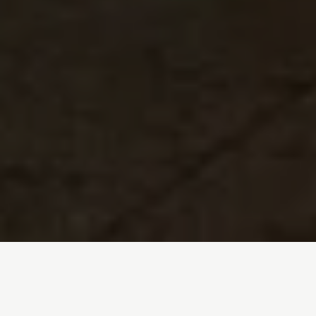
Inicio
/
Quiénes somos
/
Informes anuales
/
Informe anual 2020
/
Emergencia climática: por una salida justa de
esta crisis