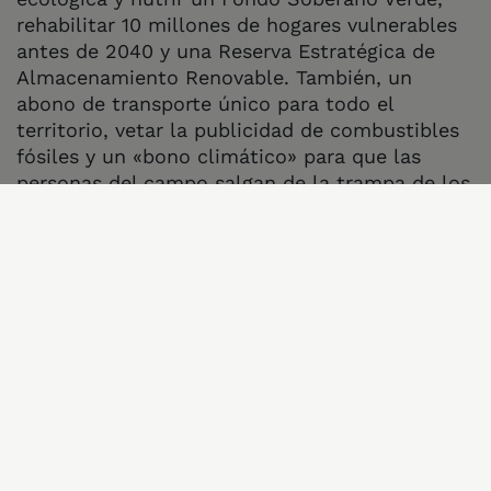
rehabilitar 10 millones de hogares vulnerables
antes de 2040 y una Reserva Estratégica de
Almacenamiento Renovable. También, un
abono de transporte único para todo el
territorio, vetar la publicidad de combustibles
fósiles y un «bono climático» para que las
personas del campo salgan de la trampa de los
fertilizantes y de la codicia del agronegocio.
“La guerra de Irán ha demostrado una vez más
que depender del petróleo es la receta para
vivir permanentemente en crisis. El Gobierno
ha adolecido de falta de imaginación a la hora
de formular algo más valiente y original que
ayude a nuestra economía a salir de la
dependencia fósil y construir nuestro bienestar
y soberanía de forma duradera”
, concluye
García Paret.