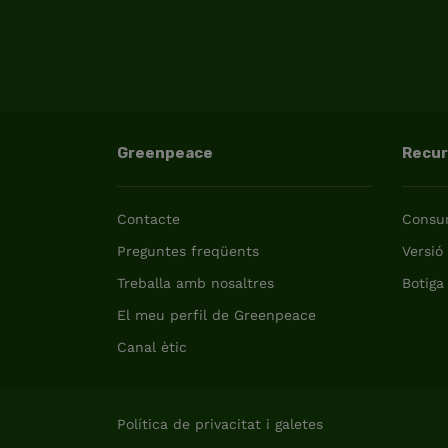
Greenpeace
Recu
Contacte
Consum
Preguntes freqüents
Versió
Treballa amb nosaltres
Botiga
El meu perfil de Greenpeace
Canal ètic
Política de privacitat i galetes
International (English)