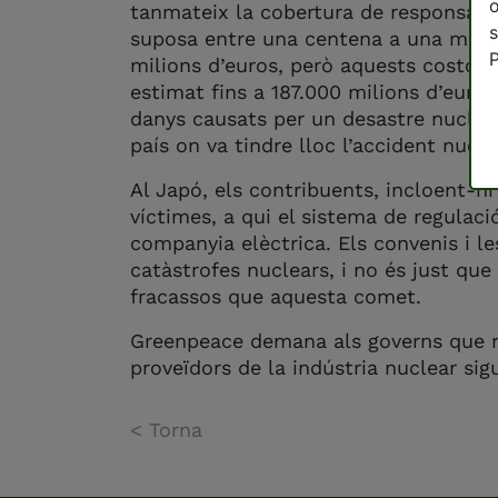
o
tanmateix la cobertura de responsabil
s
suposa entre una centena a una mil·l
P
milions d’euros, però aquests costos 
estimat fins a 187.000 milions d’euro
danys causats per un desastre nuclea
país on va tindre lloc l’accident nucle
Al Japó, els contribuents, incloent-hi
víctimes, a qui el sistema de regulac
companyia elèctrica. Els convenis i l
catàstrofes nuclears, i no és just que
fracassos que aquesta comet.
Greenpeace demana als governs que ref
proveïdors de la indústria nuclear si
< Torna