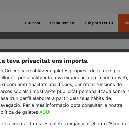
Qui som
Treballem en
Què pots fer tu
FES
La teva privacitat ens importa
n accident nuclear, com es cobreixen les responsabilitats
n Greenpeace utilitzem galetes pròpies i de tercers per
illorar i personalitzar la teva experiència en la nostra web,
ixí com amb finalitats analítiques, per oferir funcions de
arxes socials i mostrar-te publicitat personalitzada sobre l
, com es cobreixen les responsabilitat
ase d’un perfil elaborat a partir dels teus hàbits de
avegació. Per a més informació pots consultar la nostra
bilitat nuclear, determinats en els convenis de Parí
olítica de galetes
AQUÍ
.
nic responsable seria Iberdrola, que n’és l’operador.
ots acceptar totes les galetes mitjançant el botó “Accepta
teniment de la planta, no hi han de pagar res. És ob