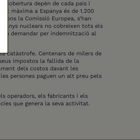
La cobertura depèn de cada país i
titat màxima a Espanya és de 1.200
 Segons la Comissió Europea, s’han
s danys nuclears no cobreixen tots els
oden demandar per indemnització al
 la catàstrofe. Centenars de milers de
eus impostos la fallida de la
gament dels costos davant les
e les persones paguen un alt preu pels
s operadors, els fabricants i els
ies que genera la seva activitat.