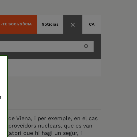
Noticias
CA
-TE SOCI/SÒCIA
?
a
s?
s i de Viena, i per exemple, en el cas
 Els proveïdors nuclears, que es van
”
ligatori que hi hagi un segur, i