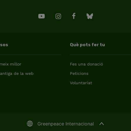
rsos
Què pots fer tu
eix millor
Fes una donació
 antiga de la web
Peticions
Voluntariat
Greenpeace Internacional
Italy (Italiano)
East Asia (简体中文)