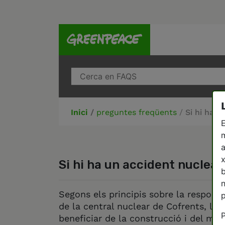
Inici
/
preguntes freqüents
/
Si hi ha u
E
m
a
x
Si hi ha un accident nuclear
b
n
Segons els principis sobre la responsa
p
de la central nuclear de Cofrents, l’ú
P
beneficiar de la construcció i del man