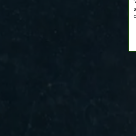
“
s
d