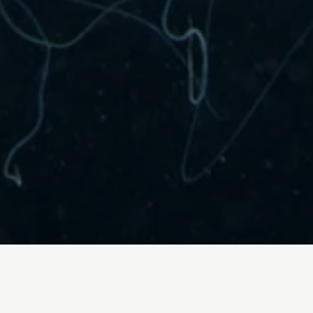
ganadería
Agua
Justicia Social
Gene