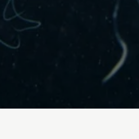
Cambio climático
Agricultura y 
Inicio
/
En Profundidad
/