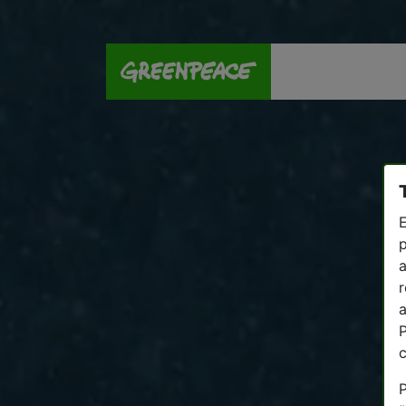
E
p
a
r
a
P
P