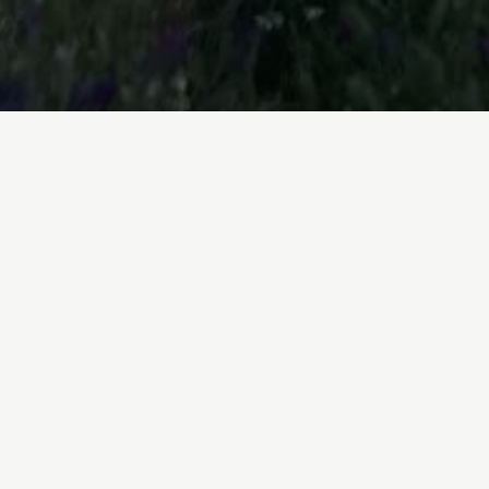
de ser solo dentro
r solo dentro
D
 necesita una respuesta global. Todas las
Co
isis ecológica que enfrentamos fracasarán si
 Por ello el GND propuesto tiene que ir más
0
0
nsable que asuma el liderazgo internacional
0
 la ambición en la lucha contra la
. No en vano, la crisis de la Covid-19 nos ha