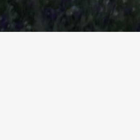
Inicio
/
En Profundidad
/
El cambio no pue
03-06-2020
El cambio no puede se
Esta es una crisis global y, como tal,
medidas contra esta pandemia o la cr
no se combaten a nivel internacional.
allá de nuestras fronteras.
Necesitamos una Unión Europea respo
y contribuya sustancialmente a elevar
emergencia climática y la crisis social