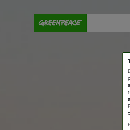
E
p
a
r
a
P
P