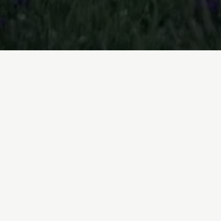
ARLE LA VUELTA AL SISTEMA
ntenido:
0
Darle la vuelta al sistema
1
Rescates públicos
2
La respuesta de Greenpeace a la
crisis