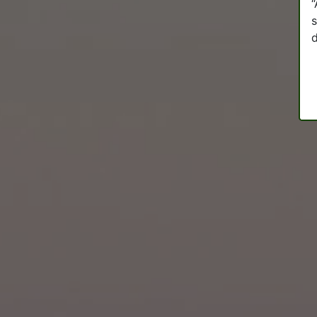
“
s
d