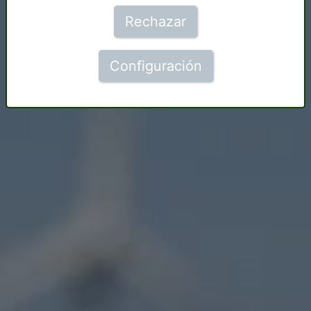
Rechazar
Configuración