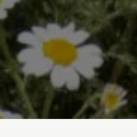
Inicio
/
En Profundidad
/
Rescates públicos