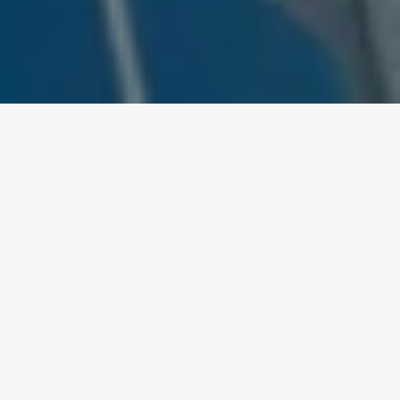
Inicio
/
En Profundidad
/
Renovables en tus manos YA
Cambio climático
17-10-2022
Renovables en tus manos
YA
Es el momento de abandonar los combustibles
fósiles y apostar por las
energías renovables
.