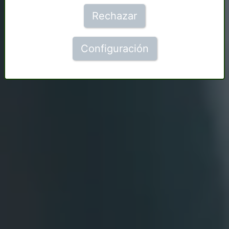
Rechazar
Configuración