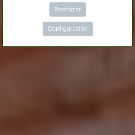
Rechazar
Configuración