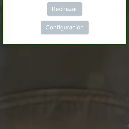
Rechazar
Configuración