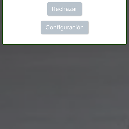
Rechazar
Configuración