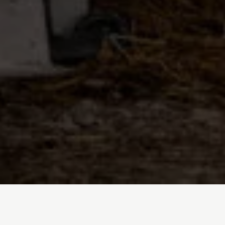
Inicio
/
En Profundidad
/
Macrogranjas y otras falsas soluciones