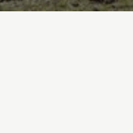
Inicio
/
En Profundidad
/
Nuestros pueblos cuidan la biodiversidad
Agricultura y ganadería
22-04-2021
Nuestros pueblos cuidan la
biodiversidad
Los ecosistemas, además de contribuir a
mitigar el cambio climático, proporcionan
otros muchos
servicios ambientales a toda la
sociedad
. Es por ello que la España vaciada,
donde se encuentran la mayoría de