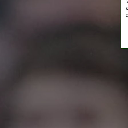
“
s
d