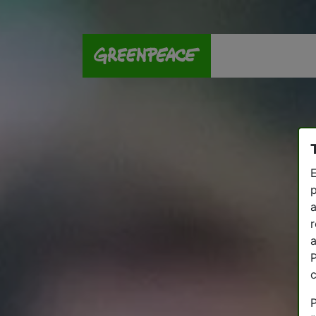
E
p
a
r
a
P
P