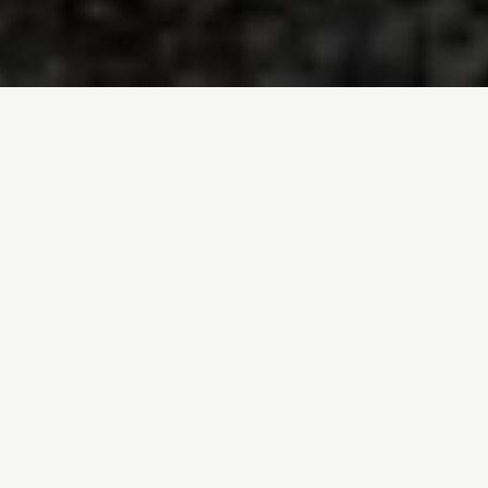
Inicio
/
Noticias
/
Ola de calor: los animales y plantas también se
cuecen
Entrada de blog por
Mariajo Caballero
- 24-06-
2026
Ola de calor: los
animales y plantas