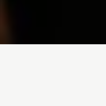
Inicio
/
Noticias
/
Otra cosmovisión frente a la guerra y el cambio
climático
Entrada de blog por
Área de Ecofeminismo
-
20-04-2022