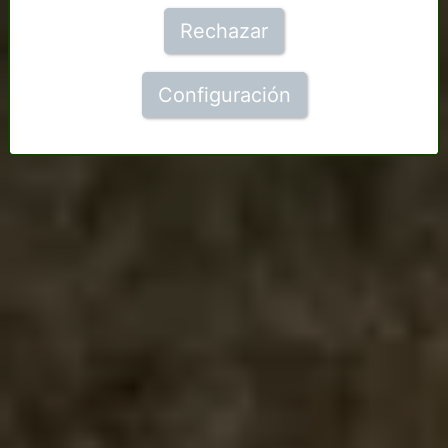
Rechazar
Configuración