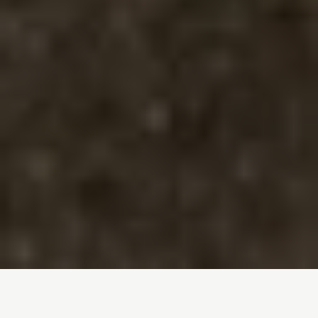
Inicio
/
Noticias
/
PAC: Un 10% acapara el 60% de las ayudas al
campo