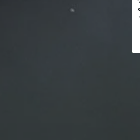
“
s
d