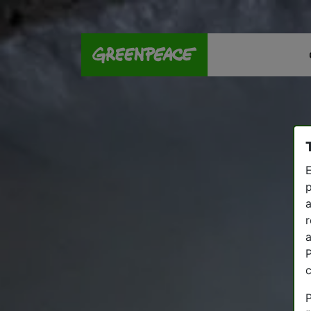
E
p
a
r
a
P
P