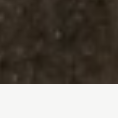
Inicio
/
Noticias
/
Los incendios también se apagan… a bocados
Entrada de blog por
Luís Ferreirim
- 28-08-