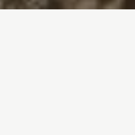
Inicio
/
Noticias
/
Nitratos, la crisis invisible del agua en España
Entrada de blog por
Luís Ferreirim
- 20-03-
2026
Nitratos, la crisis
invisible del agua en
España
La contaminación por nitratos no se ve ni se