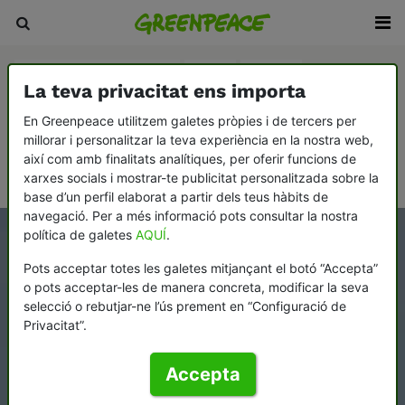
Agricultura i ramaderia
Aigua
Boscos
La teva privacitat ens importa
Canvi climàtic
Consumisme
En Greenpeace utilitzem galetes pròpies i de tercers per
millorar i personalitzar la teva experiència en la nostra web,
Democràcia i contrapoder
Desarmament i pau
així com amb finalitats analítiques, per oferir funcions de
Oceans
xarxes socials i mostrar-te publicitat personalitzada sobre la
base d’un perfil elaborat a partir dels teus hàbits de
navegació. Per a més informació pots consultar la nostra
política de galetes
AQUÍ
.
Pots acceptar totes les galetes mitjançant el botó “Accepta”
o pots acceptar-les de manera concreta, modificar la seva
selecció o rebutjar-ne l’ús prement en “Configuració de
Privacitat”.
Accepta