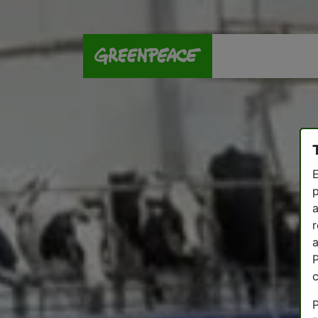
E
p
a
r
a
P
P