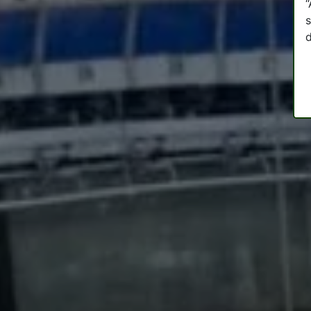
“
s
d