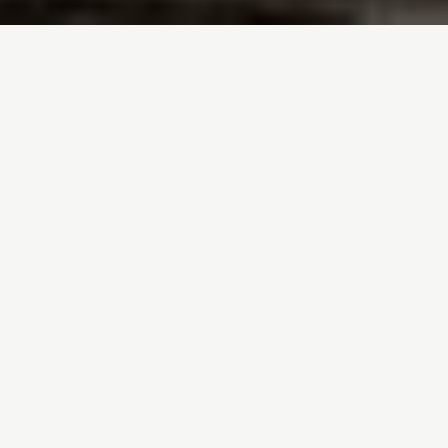
Inici
/
Treballem en
/
Consumisme
/
Contaminació
Carn
Contaminació
Plàstics
Sabies que l’aire que
respires i el menjar que
ingereixes diàriament
conté substàncies
tòxiques?