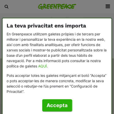
Agricultura i ramaderia
Aigua
Boscos
La teva privacitat ens importa
Canvi climàtic
Consumisme
En Greenpeace utilitzem galetes pròpies i de tercers per
millorar i personalitzar la teva experiència en la nostra web,
Democràcia i contrapoder
Desarmament i pau
així com amb finalitats analítiques, per oferir funcions de
Oceans
xarxes socials i mostrar-te publicitat personalitzada sobre la
base d’un perfil elaborat a partir dels teus hàbits de
navegació. Per a més informació pots consultar la nostra
política de galetes
AQUÍ
.
Pots acceptar totes les galetes mitjançant el botó “Accepta”
o pots acceptar-les de manera concreta, modificar la seva
selecció o rebutjar-ne l’ús prement en “Configuració de
Privacitat”.
Accepta