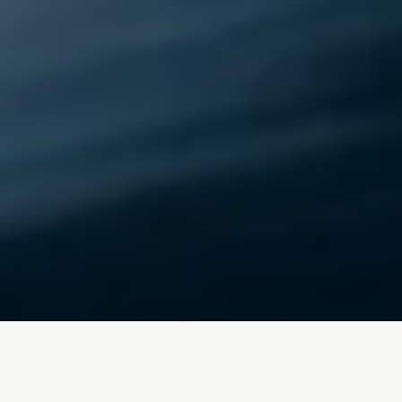
Inicio
/
Blog
incendios-en-