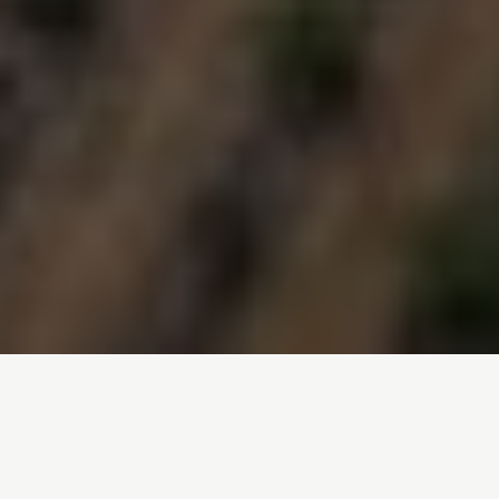
Inicio
/
Noticias
/
Día de la sobrecapacidad en España: ecotopías
aquí y ahora