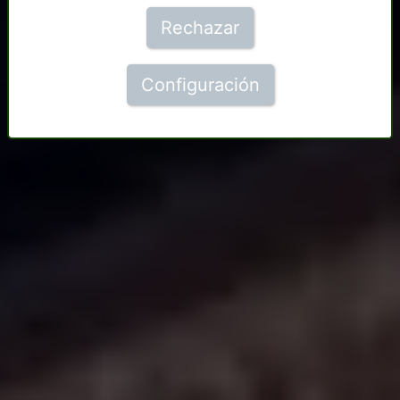
Rechazar
Configuración