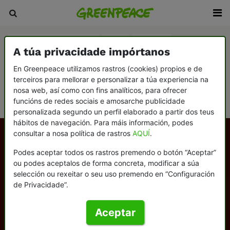
Agricultura e gandaría
Auga
Bosques
A túa privacidade impórtanos
Cambio climático
Consumismo
En Greenpeace utilizamos rastros (cookies) propios e de
terceiros para mellorar e personalizar a túa experiencia na
Democracia e contrapoder
Desarmamento e paz
nosa web, así como con fins analíticos, para ofrecer
Océanos
funcións de redes sociais e amosarche publicidade
personalizada segundo un perfil elaborado a partir dos teus
hábitos de navegación. Para máis información, podes
consultar a nosa política de rastros
AQUÍ
.
Podes aceptar todos os rastros premendo o botón “Aceptar”
ou podes aceptalos de forma concreta, modificar a súa
selección ou rexeitar o seu uso premendo en “Configuración
de Privacidade”.
Aceptar