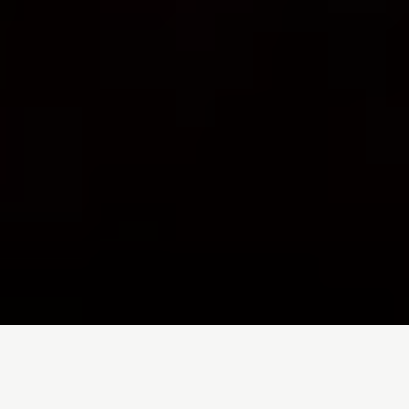
Inicio
/
Traballamos en
/
Cambio climático
/
Gas
Así nos afecta o cambio climático