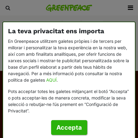
Agricultura i ramaderia
Aigua
Boscos
La teva privacitat ens importa
Canvi climàtic
Consumisme
En Greenpeace utilitzem galetes pròpies i de tercers per
millorar i personalitzar la teva experiència en la nostra web,
Democràcia i contrapoder
Desarmament i pau
així com amb finalitats analítiques, per oferir funcions de
Oceans
xarxes socials i mostrar-te publicitat personalitzada sobre la
base d’un perfil elaborat a partir dels teus hàbits de
navegació. Per a més informació pots consultar la nostra
política de galetes
AQUÍ
.
Pots acceptar totes les galetes mitjançant el botó “Accepta”
o pots acceptar-les de manera concreta, modificar la seva
selecció o rebutjar-ne l’ús prement en “Configuració de
Privacitat”.
Accepta